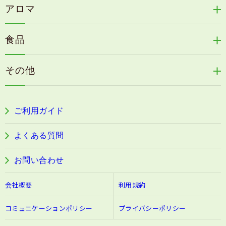
天の葉健康緑茶
アロマ
リリィジュサプリ
桜咲耶姫
カイアポシリーズ
アロマ de マスク
毛歓
うる肌箋
食品
速感伝統香醋
アロマ de スリープ
ヘアケアその他
フェミールホワイトNKB
木村式自然栽培米
古家のにんにく
浦上式アロマシリーズ
その他
目の疲労感・首肩に感じる負担緩和サプリ
色彩マスク
すこやか本誌
ぐっすり＆健やかな目覚めサポートタブレット
ご利用ガイド
阿波晩茶
よくある質問
お問い合わせ
会社概要
利用規約
コミュニケーションポリシー
プライバシーポリシー