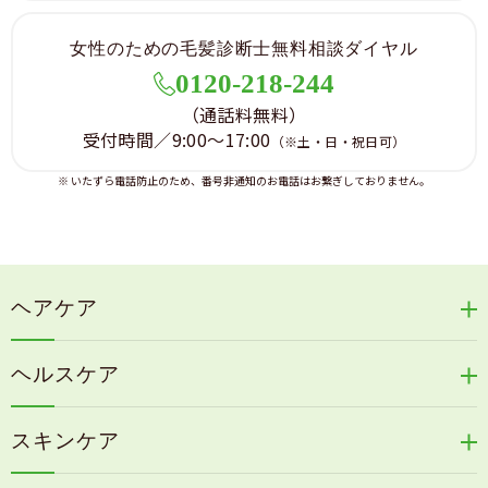
女性のための毛髪診断士無料相談ダイヤル
0120-218-244
（通話料無料）
受付時間／9:00～17:00
（※土・日・祝日可）
※ いたずら電話防止のため、番号非通知のお電話はお繋ぎしておりません。
ヘアケア
リリィジュRICHシリーズ
ヘルスケア
リリィジュKUROシリーズ
新谷酵素シリーズ
冷感育毛エッセンス
スキンケア
コタラエキス＋
リリィジュミスト
Denovis