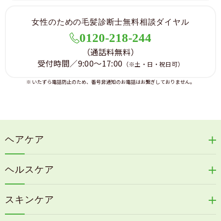
女性のための毛髪診断士無料相談ダイヤル
0120-218-244
（通話料無料）
受付時間／9:00～17:00
（※土・日・祝日可）
※ いたずら電話防止のため、番号非通知のお電話はお繋ぎしておりません。
ヘアケア
リリィジュRICHシリーズ
ヘルスケア
リリィジュKUROシリーズ
新谷酵素シリーズ
冷感育毛エッセンス
スキンケア
コタラエキス＋
リリィジュミスト
Denovis