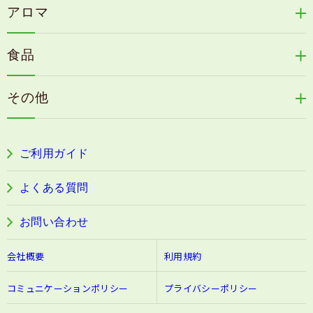
天の葉健康緑茶
アロマ
リリィジュサプリ
桜咲耶姫
カイアポシリーズ
アロマ de マスク
毛歓
うる肌箋
食品
速感伝統香醋
アロマ de スリープ
ヘアケアその他
フェミールホワイトNKB
木村式自然栽培米
古家のにんにく
浦上式アロマシリーズ
その他
目の疲労感・首肩に感じる負担緩和サプリ
色彩マスク
すこやか本誌
ぐっすり＆健やかな目覚めサポートタブレット
ご利用ガイド
阿波晩茶
よくある質問
お問い合わせ
会社概要
利用規約
コミュニケーションポリシー
プライバシーポリシー