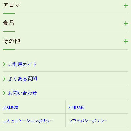
天の葉健康緑茶
アロマ
リリィジュサプリ
桜咲耶姫
カイアポシリーズ
アロマ de マスク
毛歓
うる肌箋
食品
速感伝統香醋
アロマ de スリープ
ヘアケアその他
フェミールホワイトNKB
木村式自然栽培米
古家のにんにく
浦上式アロマシリーズ
その他
目の疲労感・首肩に感じる負担緩和サプリ
色彩マスク
すこやか本誌
ぐっすり＆健やかな目覚めサポートタブレット
ご利用ガイド
阿波晩茶
よくある質問
お問い合わせ
会社概要
利用規約
コミュニケーションポリシー
プライバシーポリシー