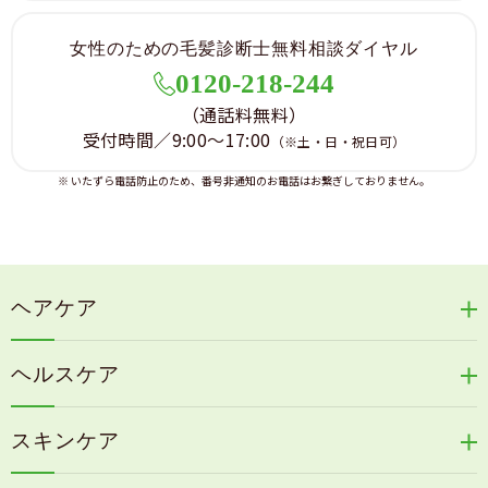
女性のための毛髪診断士無料相談ダイヤル
0120-218-244
（通話料無料）
受付時間／9:00～17:00
（※土・日・祝日可）
※ いたずら電話防止のため、番号非通知のお電話はお繋ぎしておりません。
ヘアケア
リリィジュRICHシリーズ
ヘルスケア
リリィジュKUROシリーズ
新谷酵素シリーズ
冷感育毛エッセンス
スキンケア
コタラエキス＋
リリィジュミスト
Denovis