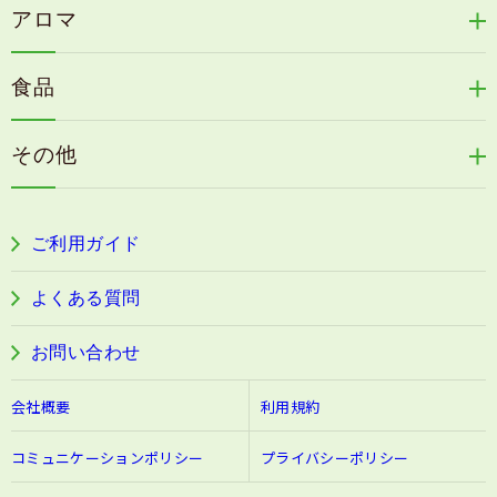
天の葉健康緑茶
アロマ
リリィジュサプリ
桜咲耶姫
カイアポシリーズ
アロマ de マスク
毛歓
うる肌箋
食品
速感伝統香醋
アロマ de スリープ
ヘアケアその他
フェミールホワイトNKB
木村式自然栽培米
古家のにんにく
浦上式アロマシリーズ
その他
目の疲労感・首肩に感じる負担緩和サプリ
色彩マスク
すこやか本誌
ぐっすり＆健やかな目覚めサポートタブレット
ご利用ガイド
阿波晩茶
よくある質問
お問い合わせ
会社概要
利用規約
コミュニケーションポリシー
プライバシーポリシー