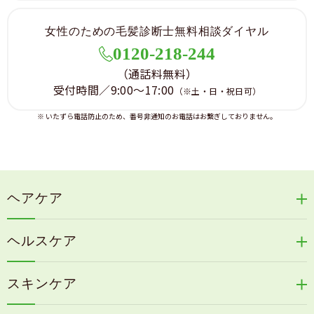
女性のための毛髪診断士無料相談ダイヤル
0120-218-244
（通話料無料）
受付時間／9:00～17:00
（※土・日・祝日可）
※ いたずら電話防止のため、番号非通知のお電話はお繋ぎしておりません。
ヘアケア
リリィジュRICHシリーズ
ヘルスケア
リリィジュKUROシリーズ
新谷酵素シリーズ
冷感育毛エッセンス
スキンケア
コタラエキス＋
リリィジュミスト
Denovis