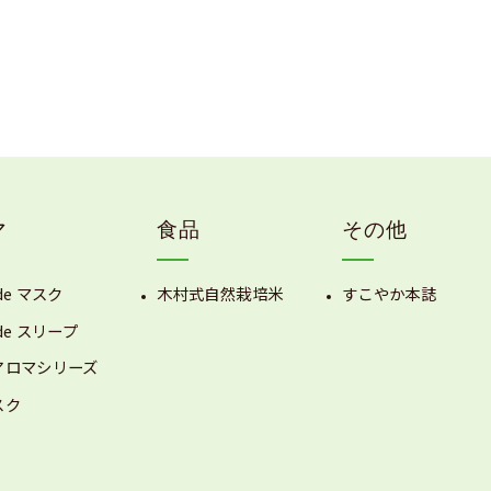
マ
食品
その他
de マスク
木村式自然栽培米
すこやか本誌
de スリープ
アロマシリーズ
スク