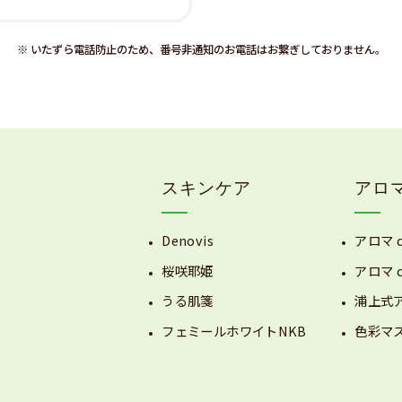
※ いたずら電話防止のため、番号非通知のお電話はお繋ぎしておりません。
スキンケア
アロ
Denovis
アロマ 
桜咲耶姫
アロマ 
うる肌箋
浦上式
フェミールホワイトNKB
色彩マ