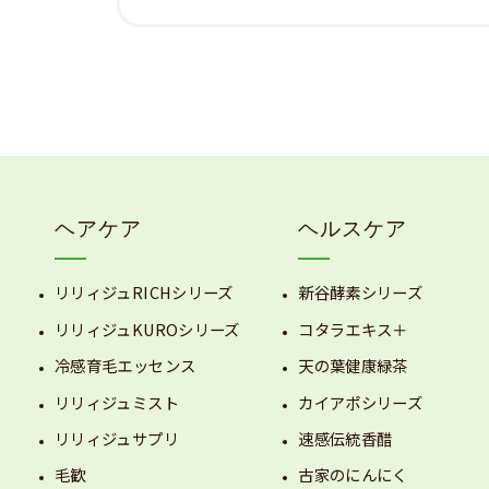
ヘアケア
ヘルスケア
リリィジュRICHシリーズ
新谷酵素シリーズ
リリィジュKUROシリーズ
コタラエキス＋
冷感育毛エッセンス
天の葉健康緑茶
リリィジュミスト
カイアポシリーズ
リリィジュサプリ
速感伝統香醋
毛歓
古家のにんにく