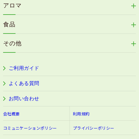
天の葉健康緑茶
アロマ
リリィジュサプリ
桜咲耶姫
カイアポシリーズ
アロマ de マスク
毛歓
うる肌箋
食品
速感伝統香醋
アロマ de スリープ
ヘアケアその他
フェミールホワイトNKB
木村式自然栽培米
古家のにんにく
浦上式アロマシリーズ
その他
目の疲労感・首肩に感じる負担緩和サプリ
色彩マスク
すこやか本誌
ぐっすり＆健やかな目覚めサポートタブレット
ご利用ガイド
阿波晩茶
よくある質問
お問い合わせ
会社概要
利用規約
コミュニケーションポリシー
プライバシーポリシー