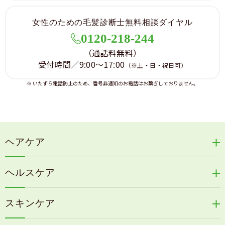
女性のための毛髪診断士無料相談ダイヤル
0120-218-244
（通話料無料）
受付時間／9:00～17:00
（※土・日・祝日可）
※ いたずら電話防止のため、番号非通知のお電話はお繋ぎしておりません。
ヘアケア
リリィジュRICHシリーズ
ヘルスケア
リリィジュKUROシリーズ
新谷酵素シリーズ
冷感育毛エッセンス
スキンケア
コタラエキス＋
リリィジュミスト
Denovis