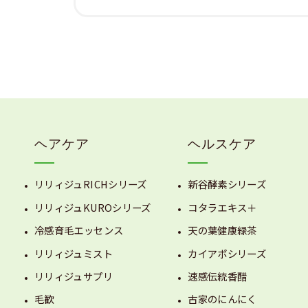
ヘアケア
ヘルスケア
リリィジュRICHシリーズ
新谷酵素シリーズ
リリィジュKUROシリーズ
コタラエキス＋
冷感育毛エッセンス
天の葉健康緑茶
リリィジュミスト
カイアポシリーズ
リリィジュサプリ
速感伝統香醋
毛歓
古家のにんにく