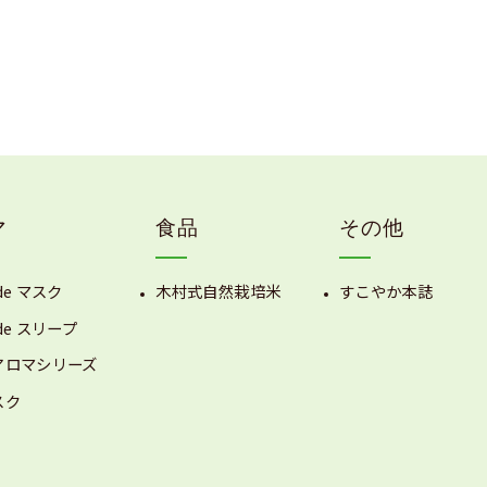
マ
食品
その他
de マスク
木村式自然栽培米
すこやか本誌
de スリープ
アロマシリーズ
スク