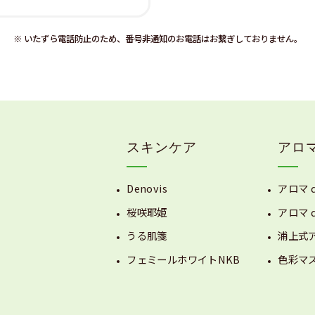
※ いたずら電話防止のため、番号非通知のお電話はお繋ぎしておりません。
スキンケア
アロ
Denovis
アロマ 
桜咲耶姫
アロマ 
うる肌箋
浦上式
フェミールホワイトNKB
色彩マ