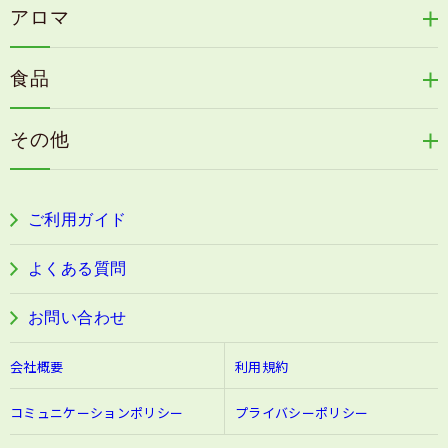
天の葉健康緑茶
アロマ
リリィジュサプリ
桜咲耶姫
カイアポシリーズ
アロマ de マスク
毛歓
うる肌箋
食品
速感伝統香醋
アロマ de スリープ
ヘアケアその他
フェミールホワイトNKB
木村式自然栽培米
古家のにんにく
浦上式アロマシリーズ
その他
目の疲労感・首肩に感じる負担緩和サプリ
色彩マスク
すこやか本誌
ぐっすり＆健やかな目覚めサポートタブレット
ご利用ガイド
阿波晩茶
よくある質問
お問い合わせ
会社概要
利用規約
コミュニケーションポリシー
プライバシーポリシー