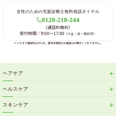
女性のための毛髪診断士無料相談ダイヤル
0120-218-244
（通話料無料）
受付時間／9:00～17:00
（※土・日・祝日可）
※ いたずら電話防止のため、番号非通知のお電話はお繋ぎしておりません。
ヘアケア
リリィジュRICHシリーズ
ヘルスケア
リリィジュKUROシリーズ
新谷酵素シリーズ
冷感育毛エッセンス
スキンケア
コタラエキス＋
リリィジュミスト
Denovis