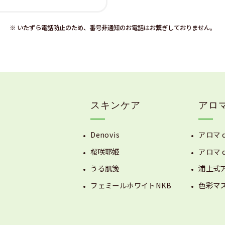
※ いたずら電話防止のため、番号非通知のお電話はお繋ぎしておりません。
スキンケア
アロ
Denovis
アロマ 
桜咲耶姫
アロマ 
うる肌箋
浦上式
フェミールホワイトNKB
色彩マ