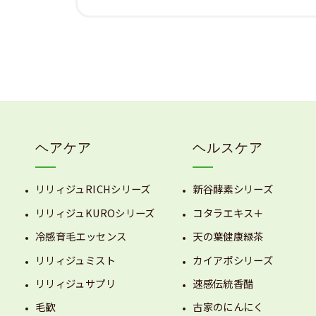
ヘアケア
ヘルスケア
リリィジュRICHシリーズ
新谷酵素シリーズ
リリィジュKUROシリーズ
コタラエキス＋
冷感育毛エッセンス
天の葉健康緑茶
リリィジュミスト
カイアポシリーズ
リリィジュサプリ
速感伝統香醋
毛歓
古家のにんにく