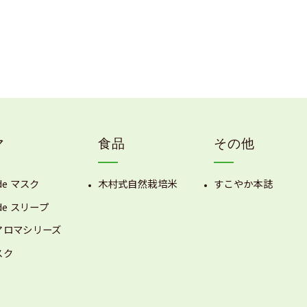
マ
食品
その他
de マスク
木村式自然栽培米
すこやか本誌
de スリープ
アロマシリーズ
スク