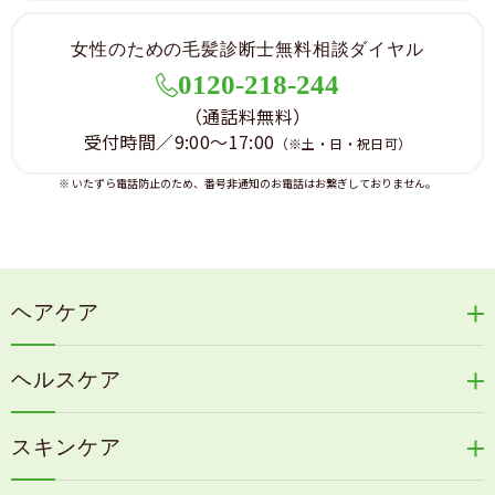
女性のための毛髪診断士無料相談ダイヤル
0120-218-244
（通話料無料）
受付時間／9:00～17:00
（※土・日・祝日可）
※ いたずら電話防止のため、番号非通知のお電話はお繋ぎしておりません。
ヘアケア
リリィジュRICHシリーズ
ヘルスケア
リリィジュKUROシリーズ
新谷酵素シリーズ
冷感育毛エッセンス
スキンケア
コタラエキス＋
リリィジュミスト
Denovis