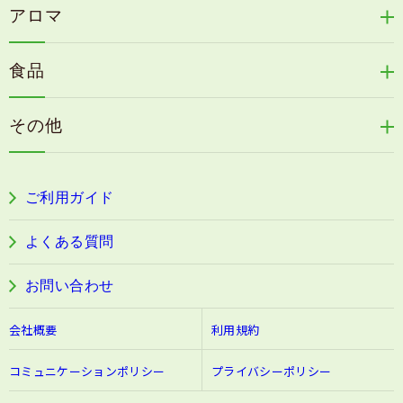
天の葉健康緑茶
アロマ
リリィジュサプリ
桜咲耶姫
カイアポシリーズ
アロマ de マスク
毛歓
うる肌箋
食品
速感伝統香醋
アロマ de スリープ
ヘアケアその他
フェミールホワイトNKB
木村式自然栽培米
古家のにんにく
浦上式アロマシリーズ
その他
目の疲労感・首肩に感じる負担緩和サプリ
色彩マスク
すこやか本誌
ぐっすり＆健やかな目覚めサポートタブレット
ご利用ガイド
阿波晩茶
よくある質問
お問い合わせ
会社概要
利用規約
コミュニケーションポリシー
プライバシーポリシー