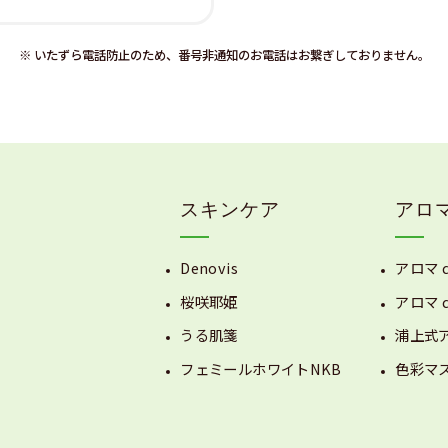
※ いたずら電話防止のため、番号非通知のお電話はお繋ぎしておりません。
スキンケア
アロ
Denovis
アロマ 
桜咲耶姫
アロマ 
うる肌箋
浦上式
フェミールホワイトNKB
色彩マ