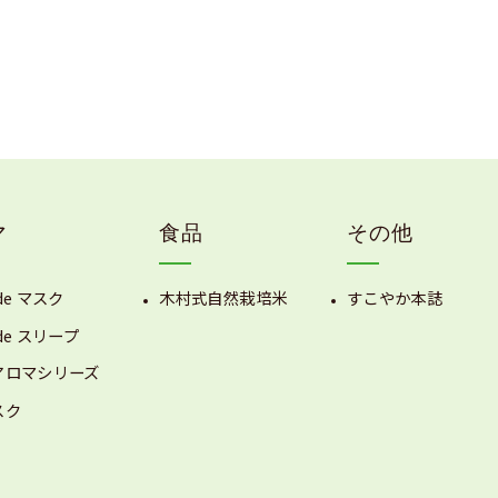
マ
食品
その他
de マスク
木村式自然栽培米
すこやか本誌
de スリープ
アロマシリーズ
スク