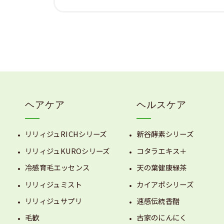
ヘアケア
ヘルスケア
リリィジュRICHシリーズ
新谷酵素シリーズ
リリィジュKUROシリーズ
コタラエキス＋
冷感育毛エッセンス
天の葉健康緑茶
リリィジュミスト
カイアポシリーズ
リリィジュサプリ
速感伝統香醋
毛歓
古家のにんにく