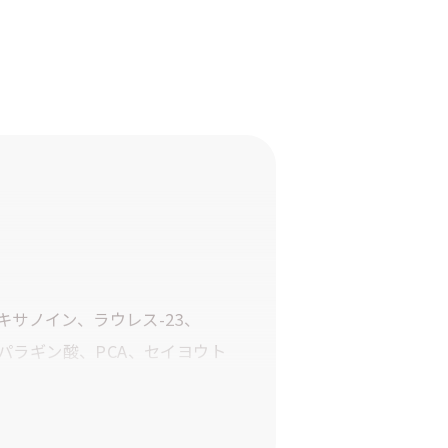
サノイン、ラウレス-23、
パラギン酸、PCA、セイヨウト
セリン、バリン、イソロイシ
イソステアリルアルコール、ホ
EG-20水添ヒマシ油、ベヘン