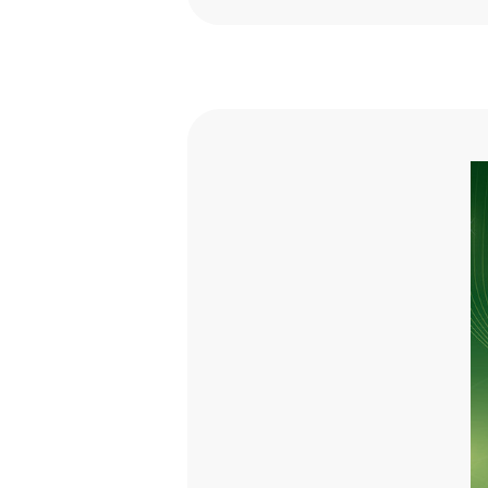
トリモニウムクロリド、ステア
ノキシエタノール、ローズマ
使用上の注意
頭皮に異常が生じていないか
使用中や使用後に、刺激等の
目に入ったときは、直ちに洗
高温多湿、直射日光のあたる
乳幼児の手の届かないところ
火気にご注意ください。