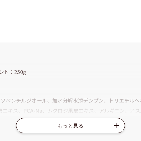
ント：250g
ソペンチルジオール、加水分解水添デンプン、トリエチルヘキ
皮エキス、PCA-Na、ムクロジ果皮エキス、アルギニン、アス
、アラニン、ヒアルロン酸ヒドロキシプロピルトリモニウム、
ヒスチジン、フェニルアラニン、加水分解ケラチン（羊毛）、
乳酸Na、ヒドロキシエチルセルロース、ポリソルベート60、P