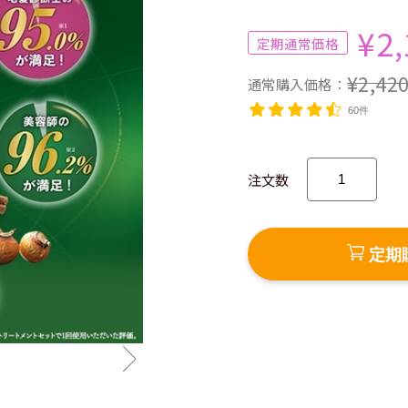
¥2,
¥2,42
60件
注文数
定期