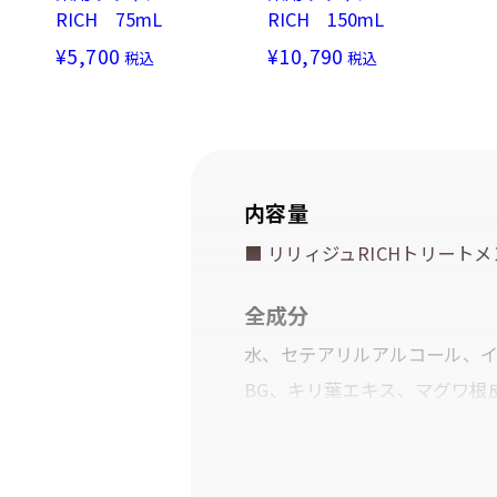
RICH 75mL
RICH 150mL
¥5,700
¥10,790
税込
税込
内容量
■ リリィジュRICHトリートメ
全成分
水、セテアリルアルコール、イ
BG、キリ葉エキス、マグワ根
チノキ種子エキス、グリシン
ン、トレオニン、プロリン、
ホバ種子油、カルナウバロウ、