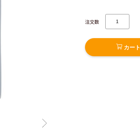
注文数
カー