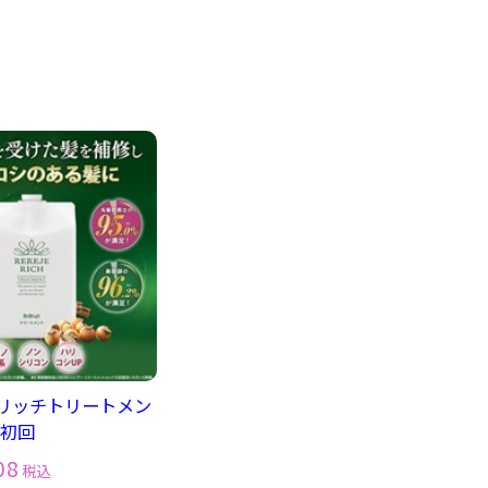
リッチトリートメン
期初回
08
税込