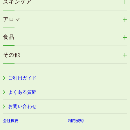
冷感育毛エッセンス
スキンケア
コタラエキス＋
リリィジュミスト
Denovis
天の葉健康緑茶
アロマ
リリィジュサプリ
桜咲耶姫
カイアポシリーズ
アロマ de マスク
毛歓
うる肌箋
食品
速感伝統香醋
アロマ de スリープ
ヘアケアその他
フェミールホワイトNKB
木村式自然栽培米
古家のにんにく
浦上式アロマシリーズ
その他
目の疲労感・首肩に感じる負担緩和サプリ
色彩マスク
すこやか本誌
ぐっすり＆健やかな目覚めサポートタブレット
ご利用ガイド
阿波晩茶
よくある質問
お問い合わせ
会社概要
利用規約