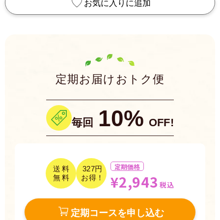
お気に入りに追加
定期お届けおトク便
10%
毎回
OFF!
定期価格
送料
327円
¥2,943
無料
お得！
税込
定期コースを申し込む