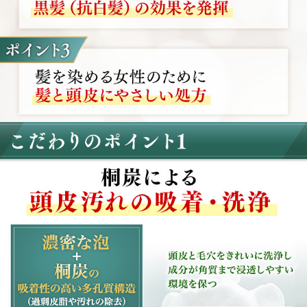
目に入ったときは、直ちに洗い流してください。
皮膚、爪、浴室等についた場合はすぐに洗い流してくださ
い。そのまま置いておくと色が落ちない場合がございます。
パーマ、その他の染毛剤等とあわせてご使用される場合、
髪の状態によっては思い通りの色に仕上がらない場合がござ
います。
衣服や布等につくと取れにくい場合がございますので、ご
注意ください。
髪が濡れた状態では衣服や帽子、タオル、枕カバー等に色
移りすることがありますので、ご注意ください。
使用後は必ずしっかり蓋をしめてください。
乳幼児の手の届かないところに保管してください。
極端に高温または低温の場所、直射日光のあたる場所に保
管しないでください。