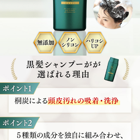
使用上の注意
アレルギー体質の方、肌が敏感な方はご使用前に必ずパッ
チテストを行ってください。
お肌や頭皮に異常が生じていないかよく注意して使用して
ください。
お肌や頭皮に合わないとき即ち次のような場合には、ご使
用をおやめください。そのまま使用を続けますと、症状を悪
化させることがありますので、皮膚科専門医等にご相談され
ることをおすすめします。(1)使用中、赤み、はれ、かゆ
み、刺激、色抜け（白斑等）や黒ずみ（製品による汚れを除
く）等の異常があらわれた場合(2)使用したお肌や頭皮に、
直射日光があたって上記のような異常があらわれた場合
傷、はれもの、湿疹等、異常のあるときはお使いにならな
いでください。