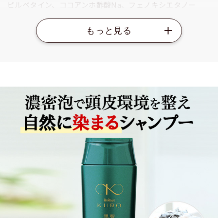
ピルベタイン、ココアンホ酢酸Na、フェノキシエタノー
ル、ソルビトール、ポリクオタニウム-10、ジステアリン酸
PEG-150、クエン酸、塩化Na、安息香酸Na、塩基性青99、
アルギニン、ペンテト酸5Na、塩基性赤76、サリチル酸、
BG、塩基性茶16、サルビアヒスパニカ種子油、オリーブ果
実油、エタノール、グリセリン、炭、PG、加水分解ケラチ
ン(羊毛)、トシルバリンNa、BHT、キリ葉エキス、ヘマチ
ン、マヨラナ葉エキス、プラセンタ脂質、ジステアリルジモ
ニウムクロリド、アシタバ葉／茎エキス、クオタニウ
ム-33、オランダガラシ葉／茎エキス、コレステロール、ア
ルニカ花エキス、オドリコソウ花／葉／茎エキス、ゴボウ根
エキス、セイヨウアカマツ球果エキス、セイヨウキズタ葉／
茎エキス、ニンニク根エキス、ローズマリー葉エキス、ロー
マカミツレ花エキス、セラミドNG、イソプロパノール、セ
ラミドNP、セラミドAP