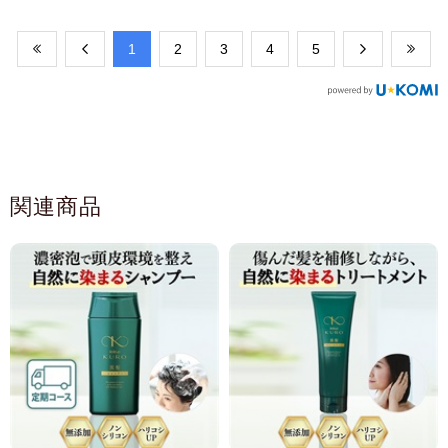
​1
​2
​3
​4
​5
関連商品