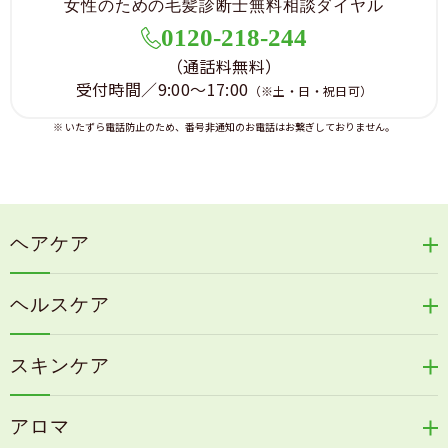
女性のための毛髪診断士無料相談ダイヤル
0120-218-244
（通話料無料）
受付時間／9:00～17:00
（※土・日・祝日可）
※ いたずら電話防止のため、番号非通知のお電話はお繋ぎしておりません。
ヘアケア
リリィジュRICHシリーズ
ヘルスケア
リリィジュKUROシリーズ
新谷酵素シリーズ
冷感育毛エッセンス
スキンケア
コタラエキス＋
リリィジュミスト
Denovis
天の葉健康緑茶
アロマ
リリィジュサプリ
桜咲耶姫