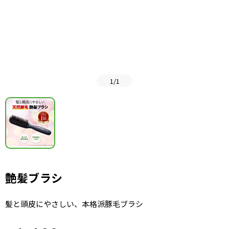
1
/
1
艶髪ブラシ
髪と頭皮にやさしい、本格派豚毛ブラシ