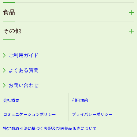
カイアポシリーズ
アロマ de マスク
毛歓
うる肌箋
食品
速感伝統香醋
アロマ de スリープ
ヘアケアその他
フェミールホワイトNKB
木村式自然栽培米
古家のにんにく
浦上式アロマシリーズ
その他
目の疲労感・首肩に感じる負担緩和サプリ
色彩マスク
すこやか本誌
ぐっすり＆健やかな目覚めサポートタブレット
ご利用ガイド
阿波晩茶
よくある質問
お問い合わせ
会社概要
利用規約
コミュニケーションポリシー
プライバシーポリシー
特定商取引法に基づく表記及び医薬品販売について