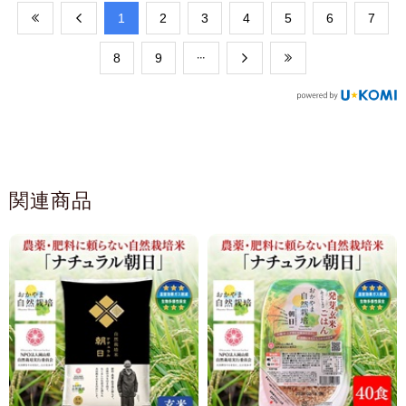
​1
​2
​3
​4
​5
​6
​7
​8
​9
関連商品