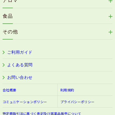
アロマ
リリィジュサプリ
桜咲耶姫
カイアポシリーズ
アロマ de マスク
毛歓
うる肌箋
食品
速感伝統香醋
アロマ de スリープ
ヘアケアその他
フェミールホワイトNKB
木村式自然栽培米
古家のにんにく
浦上式アロマシリーズ
その他
目の疲労感・首肩に感じる負担緩和サプリ
色彩マスク
すこやか本誌
ぐっすり＆健やかな目覚めサポートタブレット
ご利用ガイド
阿波晩茶
よくある質問
お問い合わせ
会社概要
利用規約
コミュニケーションポリシー
プライバシーポリシー
特定商取引法に基づく表記及び医薬品販売について