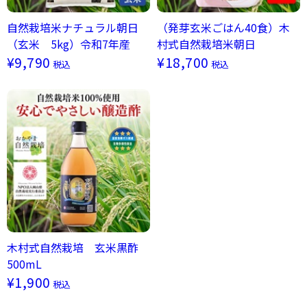
自然栽培米ナチュラル朝日
（発芽玄米ごはん40食）木
（玄米 5kg）令和7年産
村式自然栽培米朝日
¥9,790
¥18,700
税込
税込
木村式自然栽培 玄米黒酢
500mL
¥1,900
税込