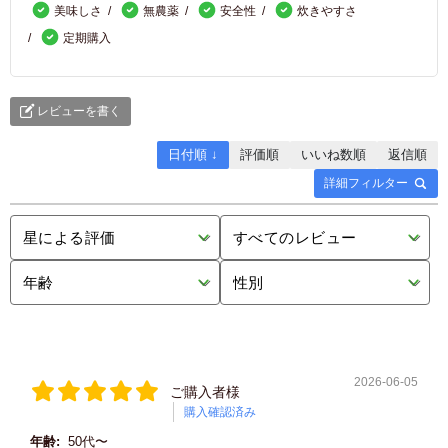
美味しさ
無農薬
安全性
炊きやすさ
定期購入
レビューを書く
日付順 ↓
評価順
いいね数順
返信順
詳細フィルター
2026-06-05
ご購入者様
購入確認済み
年齢:
50代〜