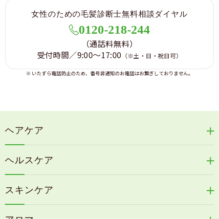
女性のための毛髪診断士無料相談ダイヤル
0120-218-244
（通話料無料）
受付時間／9:00～17:00
（※土・日・祝日可）
※ いたずら電話防止のため、番号非通知のお電話はお繋ぎしておりません。
ヘアケア
リリィジュRICHシリーズ
ヘルスケア
リリィジュKUROシリーズ
新谷酵素シリーズ
冷感育毛エッセンス
スキンケア
コタラエキス＋
リリィジュミスト
Denovis
天の葉健康緑茶