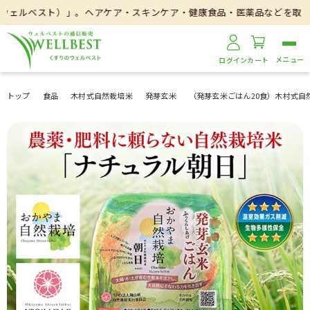
ェルベスト）」。ヘアケア・スキンケア・健康食品・医薬品などを取り扱いし
ログイン
カート
トップ
食品
木村式自然栽培米
発芽玄米
（発芽玄米ごはん20食）木村式自