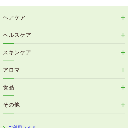
ヘアケア
リリィジュRICHシリーズ
ヘルスケア
リリィジュKUROシリーズ
新谷酵素シリーズ
冷感育毛エッセンス
スキンケア
コタラエキス＋
リリィジュミスト
Denovis
天の葉健康緑茶
アロマ
リリィジュサプリ
桜咲耶姫
カイアポシリーズ
アロマ de マスク
毛歓
うる肌箋
食品
速感伝統香醋
アロマ de スリープ
ヘアケアその他
フェミールホワイトNKB
木村式自然栽培米
古家のにんにく
浦上式アロマシリーズ
その他
目の疲労感・首肩に感じる負担緩和サプリ
色彩マスク
すこやか本誌
ぐっすり＆健やかな目覚めサポートタブレット
ご利用ガイド