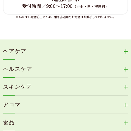
受付時間／9:00～17:00
（※土・日・祝日可）
※ いたずら電話防止のため、番号非通知のお電話はお繋ぎしておりません。
ヘアケア
リリィジュRICHシリーズ
ヘルスケア
リリィジュKUROシリーズ
新谷酵素シリーズ
冷感育毛エッセンス
スキンケア
コタラエキス＋
リリィジュミスト
Denovis
天の葉健康緑茶
アロマ
リリィジュサプリ
桜咲耶姫
カイアポシリーズ
アロマ de マスク
毛歓
うる肌箋
食品
速感伝統香醋
アロマ de スリープ
ヘアケアその他