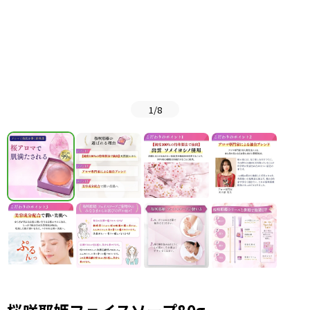
1
/
8