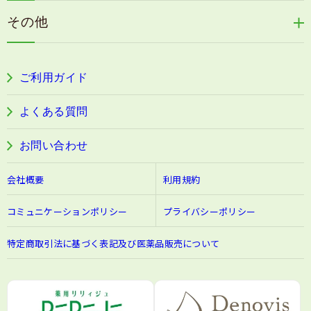
フェミールホワイトNKB
木村式自然栽培米
古家のにんにく
浦上式アロマシリーズ
その他
目の疲労感・首肩に感じる負担緩和サプリ
色彩マスク
すこやか本誌
ぐっすり＆健やかな目覚めサポートタブレット
ご利用ガイド
阿波晩茶
よくある質問
お問い合わせ
会社概要
利用規約
コミュニケーションポリシー
プライバシーポリシー
特定商取引法に基づく表記及び医薬品販売について