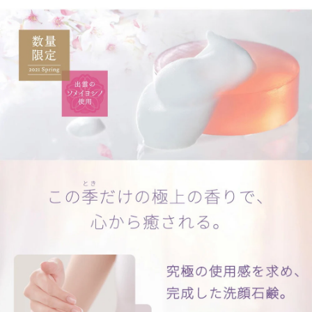
お肌に異常が生じていないか、よく注意してご使用くださ
い。
傷やはれもの、湿しん等、異常のある部位にはお使いにな
らないでください。
ご使用中、赤み、はれ、かゆみ、刺激、色抜け（白斑等）
や黒ずみなどの異常が現れた場合、また使用したお肌に直射
日光があたって同様な異常が現れた場合は、ご使用をお止め
ください。そのまま使用を続けますと、症状を悪化させるこ
とがありますので、皮膚科専門医等にご相談ください。
目に入らないようご注意ください。目に入ったときは、こ
すらずすぐに洗い流してください。異物感が残る場合は眼科
医にご相談ください。
天然の精油を使用していますので、商品ごとに香りが異な
る場合がございますが、品質に異常はございません。