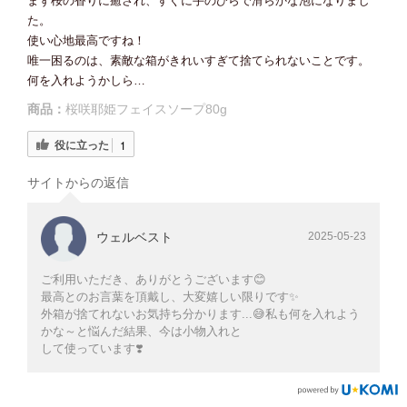
まず桜の香りに癒され、すぐに手のひらで滑らかな泡になりまし
た。
使い心地最高ですね！
唯一困るのは、素敵な箱がきれいすぎて捨てられないことです。
何を入れようかしら…
商品：
桜咲耶姫フェイスソープ80g
役に立った
1
サイトからの返信
ウェルベスト
2025-05-23
ご利用いただき、ありがとうございます😊
最高とのお言葉を頂戴し、大変嬉しい限りです✨
外箱が捨てれないお気持ち分かります...😅私も何を入れよう
かな～と悩んだ結果、今は小物入れと
して使っています❣️