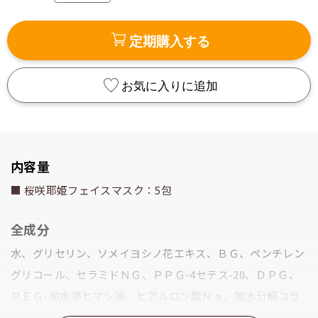
定期購入する
お気に入りに追加
内容量
■ 桜咲耶姫フェイスマスク：5包
全成分
水、グリセリン、ソメイヨシノ花エキス、ＢＧ、ペンチレン
グリコール、セラミドＮＧ、ＰＰＧ-4セテス-20、ＤＰＧ、
ＰＥＧ-40水添ヒマシ油、ヒアルロン酸Ｎａ、加水分解コラ
ーゲン、ハトムギ種子エキス、キサンタンガム、ＥＤＴＡ-2