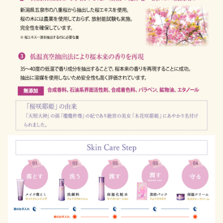
開封したマスクはすぐにご使用ください。
長時間の使用やマスクをつけたままでの就寝はしないでく
ださい。
一度お使いになったマスクは、衛生上、繰り返してお使い
にならないでください。
自然由来の原料を使用しているため、商品ごとに多少色調
や香りが異なる場合がございますが、品質に異常はございま
せん。
保管方法
極端に高温・低温、また湿度の高い場所、直射日光のあた
る場所には保管しないでください。
乳幼児の手の届かないところに保管してください。
ご使用後はしっかりとフタを閉めてください。