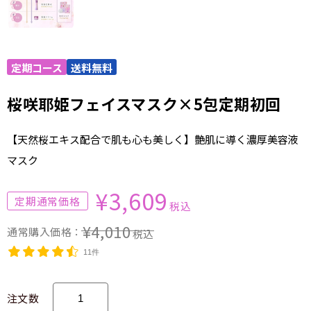
桜咲耶姫フェイスマスク×5包定期初回
【天然桜エキス配合で肌も心も美しく】艶肌に導く濃厚美容液
マスク
¥3,609
税込
¥4,010
税込
11件
注文数