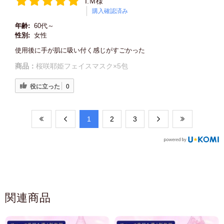
I.Ｍ様
購入確認済み
年齢:
60代～
性別:
女性
使用後に手が肌に吸い付く感じがすごかった
商品：
桜咲耶姫フェイスマスク×5包
役に立った
0
​1
​2
​3
関連商品