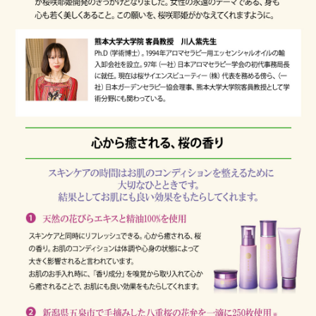
傷やはれもの、湿しん等、異常のある部位にはお使いにな
らないでください。
ご使用中、赤み、はれ、かゆみ、刺激、色抜け（白斑等）
や黒ずみなどの異常が現れた場合、また使用したお肌に直射
日光があたって同様な異常が現れた場合は、ご使用をお止め
ください。そのまま使用を続けますと、症状を悪化させるこ
とがありますので、皮膚科専門医等にご相談ください。
目に入らないようご注意ください。目に入ったときは、こ
すらずすぐに洗い流してください。異物感が残る場合は眼科
医にご相談ください。
天然の精油を使用していますので、商品ごとに香りが異な
る場合がございますが、品質に異常はございません。
日焼け後は、肌の赤みやほてりがおさまってからご使用く
ださい。