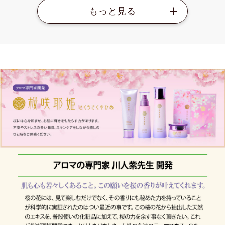
Ｎａ、クエン酸、クエンＮａ、フェノキシエタノール、セン
チフォリアバラ花エキス、ジプテリクスオドラタ種子エキ
ス、セージ油
ご使用方法
1.洗顔後、化粧水でお肌を整えた後にご使用ください。 2.袋
からマスクを取り出し広げ、目、鼻、口の位置に合わせて、
お顔全体に密着させます。 3.そのまま15～20分程おいた後、
マスクをはがします。 4.お肌に残った美容液を手のひらでや
さしくなじませ、その後、クリーム等でお手入れをしてくだ
さい。
使用上の注意
お肌に異常が生じていないか、よく注意してご使用くださ
い。