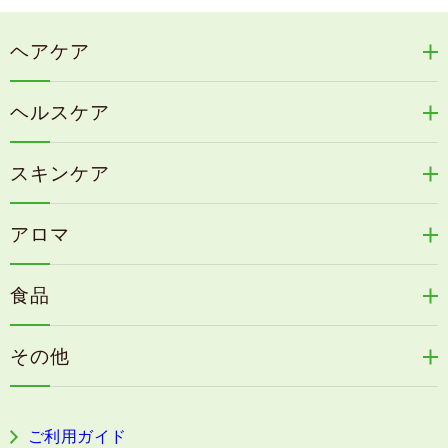
ヘアケア
リリィジュRICHシリーズ
ヘルスケア
リリィジュKUROシリーズ
新谷酵素シリーズ
冷感育毛エッセンス
スキンケア
コタラエキス＋
リリィジュミスト
Denovis
天の葉健康緑茶
アロマ
リリィジュサプリ
桜咲耶姫
カイアポシリーズ
アロマ de マスク
毛歓
うる肌箋
食品
速感伝統香醋
アロマ de スリープ
ヘアケアその他
フェミールホワイトNKB
木村式自然栽培米
古家のにんにく
浦上式アロマシリーズ
その他
目の疲労感・首肩に感じる負担緩和サプリ
色彩マスク
すこやか本誌
ぐっすり＆健やかな目覚めサポートタブレット
ご利用ガイド