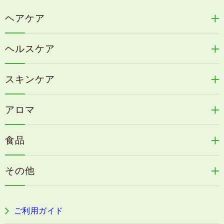
ヘアケア
リリィジュRICHシリーズ
ヘルスケア
リリィジュKUROシリーズ
新谷酵素シリーズ
冷感育毛エッセンス
スキンケア
コタラエキス＋
リリィジュミスト
Denovis
天の葉健康緑茶
アロマ
リリィジュサプリ
桜咲耶姫
カイアポシリーズ
アロマ de マスク
毛歓
うる肌箋
食品
速感伝統香醋
アロマ de スリープ
ヘアケアその他
フェミールホワイトNKB
木村式自然栽培米
古家のにんにく
浦上式アロマシリーズ
その他
目の疲労感・首肩に感じる負担緩和サプリ
色彩マスク
すこやか本誌
ぐっすり＆健やかな目覚めサポートタブレット
ご利用ガイド
阿波晩茶