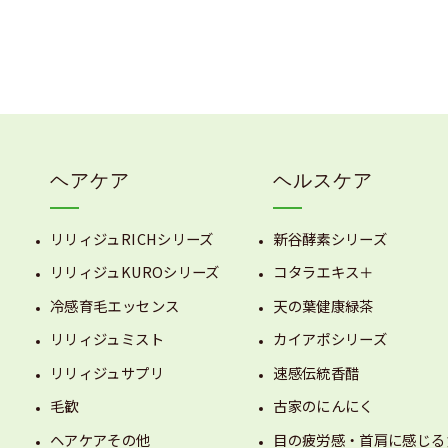
ヘアケア
ヘルスケア
リリィジュRICHシリーズ
新谷酵素シリーズ
リリィジュKUROシリーズ
コタラエキス＋
冷感育毛エッセンス
天の葉健康緑茶
リリィジュミスト
カイアポシリーズ
リリィジュサプリ
速感伝統香醋
毛歓
古家のにんにく
ヘアケアその他
目の疲労感・首肩に感じる