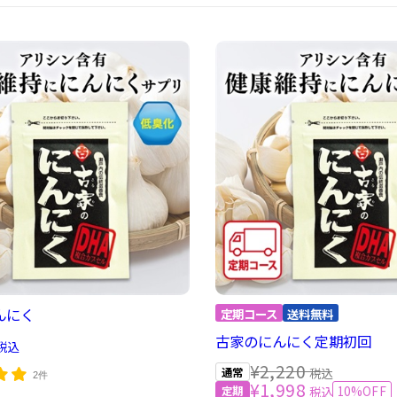
んにく
古家のにんにく定期初回
税込
¥2,220
税込
2件
¥1,998
10%OFF
税込