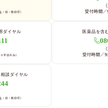
）
（
受付時間／9:
土・日・祝日可）
用ダイヤル
医薬品を含
111
08
）
（
受付時間／9:0
（※平日のみ）
料相談ダイヤル
244
）
土・日・祝日可）