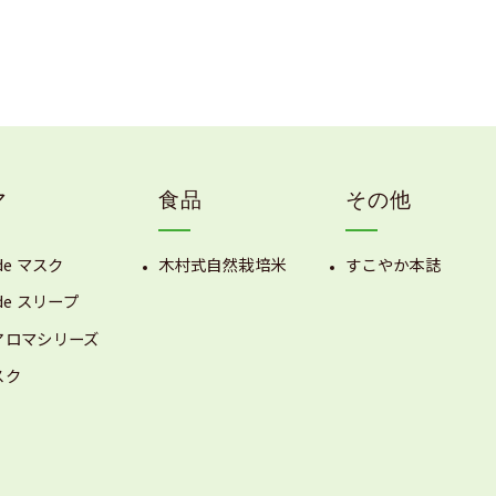
マ
食品
その他
de マスク
木村式自然栽培米
すこやか本誌
de スリープ
アロマシリーズ
スク