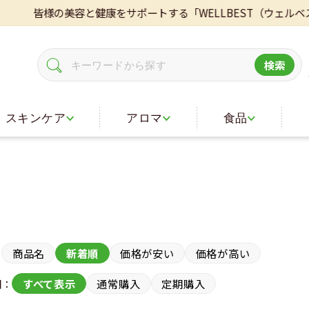
皆様の美容と健康をサポートする「WELLBEST（ウェルベス
検索
スキンケア
アロマ
食品
：
商品名
新着順
価格が安い
価格が高い
期：
すべて表示
通常購入
定期購入