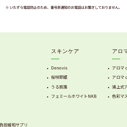
※ いたずら電話防止のため、番号非通知のお電話はお繋ぎしておりません。
スキンケア
アロ
Denovis
アロマ 
桜咲耶姫
アロマ 
うる肌箋
浦上式
フェミールホワイトNKB
色彩マ
負担緩和サプリ