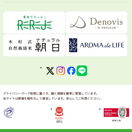
ターサービス、DM等の送付、新商品やサービスに関
する情報のお知らせのため
●当社が適正と定めた企業のカタログやDM、試供品
などの送付のため
●マーケティングおよび販売促進、商品企画を目的と
する、個人を識別できない状態での統計データ作成の
ため
●お客様からのお問合せに対する回答等の対応のため
※ なお当社は、コールセンターでのお客様からのお
電話による通話の内容を、録音させていただく場合が
あります。
通話録音は社内の電話応対の品質向上、およびお問合
せ内容の正確な把握のため、ご利用させていただきま
す
●当社が他の事業者から委託された業務の実施にあた
プライバシーマーク制度に基づき、個人情報を厳重に管理しています。
当サイトは情報を暗号化して通信しています。安心してご利用ください。
って取り扱うこととなる個人情報は、その委託された
業務の実施に必要となる範囲内で利用します
●Google等の第三者配信事業者により、ハッシュ化
した氏名・住所・メールアドレス・電話番号のデータ
を、ユーザーの興味・関心等に合わせた広告の配信や