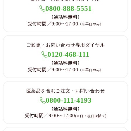
生した場合は、当該当事者双方で解決するものとし、
0800-888-5551
当社は一切責任を負わないものとします。
（通話料無料）
4.取引について
受付時間／9:00～17:00
（※平日のみ）
会員が以下の項目のいずれかに該当する場合、取引を
制限させていただく場合がございます。
1）料金等の支払債務の履行遅延、または不履行があ
ご変更・お問い合わせ専用ダイヤル
った場合
0120-468-111
2）代金引換またはクレジットカードによるお支払い
への変更をお願いした際に、ご了承をいただけない場
（通話料無料）
合
受付時間／9:00～17:00
（※平日のみ）
3）18歳未満の方が、保護者の同意を得ないまま注文
された場合
4）日本国外にお住まい、または法人の場合
医薬品を含むご注文・お問い合わせ
5）その他、ウェルベストが会員として不適当と判断
0800-111-4193
した場合
（通話料無料）
5.免責事項
受付時間／9:00～17:00
(※日・祝日は除く)
本サイトに掲載されている情報、または本サイトを利
用することで発生したトラブルや損失、損害に対し