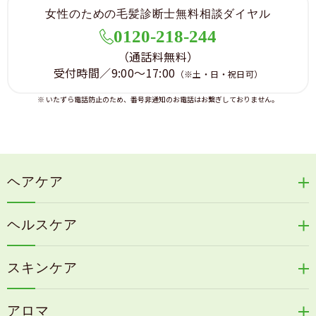
て、当社は一切責任を負いません。全てのサービスの
女性のための毛髪診断士無料相談ダイヤル
料金・内容は、予告なく変更されることがございま
す。また、予告なしに本サイトに掲載した情報を変
0120-218-244
更、あるいは本サイトの運営を中断または中止させて
（通話料無料）
いただくことがありますので、あらかじめご了承くだ
受付時間／9:00～17:00
（※土・日・祝日可）
さい。尚、当社は理由の如何に関わらず、情報の変更
および本サイトの運営の中断または中止によって生じ
※ いたずら電話防止のため、番号非通知のお電話はお繋ぎしておりません。
るいかなる損害についても責任を負うものではござい
ません。
セキュリティーについて
サイトでは、お客様のプライバシーを保護するため
ヘアケア
に、TLSと呼ばれる暗号通信を採用しています。この
暗号技術を用いて、お客様の「お名前」「ご住所」な
リリィジュRICHシリーズ
どの情報や、クレジットカード番号などを暗号化して
ヘルスケア
通信しております。住所などを入力する画面におい
リリィジュKUROシリーズ
て、ブラウザの下の方に鍵の印がついていることをご
新谷酵素シリーズ
冷感育毛エッセンス
確認ください。これが暗号化通信モードに入っている
スキンケア
コタラエキス＋
ということを意味しております。
リリィジュミスト
Denovis
※ お勤め先からのご利用の場合、プロキシサーバー
天の葉健康緑茶
アロマ
と呼ばれるセキュリティ装置がTLSに対応しておら