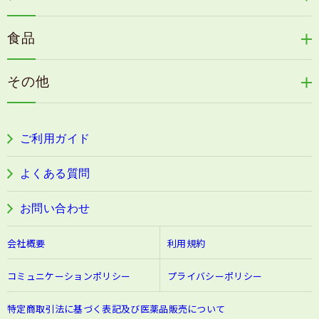
リリィジュサプリ
桜咲耶姫
ず、TLS通信が行えないことがございます。この場合
カイアポシリーズ
アロマ de マスク
毛歓
はシステム管理者にご相談ください。TLS通信が必要
うる肌箋
食品
とするTCP/IPポート番号を利用できるように設定しな
速感伝統香醋
アロマ de スリープ
ヘアケアその他
おすことにより、ご利用頂けるようになります。TLS
フェミールホワイトNKB
木村式自然栽培米
古家のにんにく
が対応できない場合、お買い物ができませんのであら
浦上式アロマシリーズ
その他
かじめご了承ください。
目の疲労感・首肩に感じる負担緩和サプリ
色彩マスク
※ 暗号化プロトコル(TLS)につきましては、ブラウザ
すこやか本誌
のバージョンにより、対応していない場合がございま
ぐっすり＆健やかな目覚めサポートタブレット
す。ご了承ください。
ご利用ガイド
阿波晩茶
個人情報の取り扱いについて
よくある質問
富士産業株式会社（以下、当社とする）は、当社の個
人情報保護方針に基づき、以下のように個人情報をお
お問い合わせ
取扱いさせていただきます。
会社概要
利用規約
1.個人情報の収集内容と利用目的について
当社は、次の目的の為にお客様のお名前、ご住所、電
コミュニケーションポリシー
プライバシーポリシー
話番号、メールアドレス、お支払い方法に応じてクレ
ジット番号などを伺います。
特定商取引法に基づく表記及び医薬品販売について
●お申し込みいただいた商品のお届け、関連するアフ