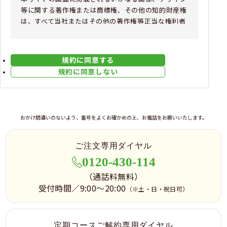
等に関する著作権または商標権、その他の知的財産権
は、すべて当社またはその他の著作権等正当な権利者
に帰属するものであり、無断使用・複製することを禁
止します。
規約に同意する
2.IDおよびパスワードの管理
規約に同意しない
ご利用者は、ご自身が設定した ID およびパスワード
の使用、管理について一切の責任を負うものとしま
す。これらの漏洩により発生したいかなる損害に対し
ても、当社は一切の責任を負いません。ご自身のID・
おかけ間違いのないよう、番号をよくお確かめの上、お電話をお願いいたします。
パスワードが第三者に漏洩した時、またはその恐れが
ある時は、直ぐに当社にご連絡ください。
ご注文専用ダイヤル
3.お支払いについて
0120-430-114
本サービスでの支払い金額、および手段につきまして
（通話料無料）
は、各商品のお申し込みフォーム、及びご注文ガイド
受付時間／9:00～20:00
に準ずるものとします。ご利用者がクレジットカード
（※土・日・祝日可）
でお支払いする場合は、ご利用者がカード会社との間
の別途契約条件に従うものとします。尚、ご利用者と
当該クレジットカード会社などの間で何等か紛争が発
定期コースご解約専用ダイヤル