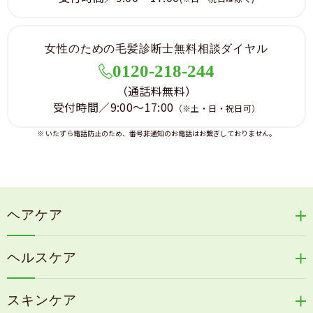
女性のための毛髪診断士無料相談ダイヤル
0120-218-244
（通話料無料）
受付時間／9:00～17:00
（※土・日・祝日可）
※ いたずら電話防止のため、番号非通知のお電話はお繋ぎしておりません。
ヘアケア
リリィジュRICHシリーズ
ヘルスケア
リリィジュKUROシリーズ
新谷酵素シリーズ
冷感育毛エッセンス
スキンケア
コタラエキス＋