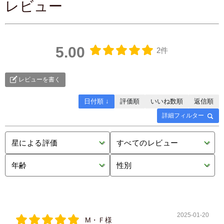
レビュー
使用上の注意
開封後はチャックをきちんと閉め、乳幼児の手の届かない
5.00
2件
所に置いてください。
レビューを書く
日付順 ↓
評価順
いいね数順
返信順
詳細フィルター
2025-01-20
М・Ｆ様