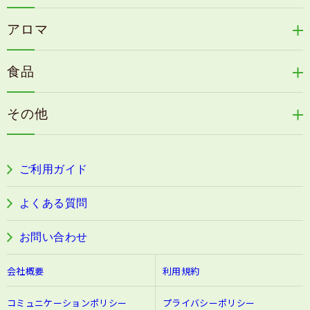
リリィジュミスト
Denovis
天の葉健康緑茶
アロマ
リリィジュサプリ
桜咲耶姫
カイアポシリーズ
アロマ de マスク
毛歓
うる肌箋
食品
速感伝統香醋
アロマ de スリープ
ヘアケアその他
フェミールホワイトNKB
木村式自然栽培米
古家のにんにく
浦上式アロマシリーズ
その他
目の疲労感・首肩に感じる負担緩和サプリ
色彩マスク
すこやか本誌
ぐっすり＆健やかな目覚めサポートタブレット
ご利用ガイド
阿波晩茶
よくある質問
お問い合わせ
会社概要
利用規約
コミュニケーションポリシー
プライバシーポリシー