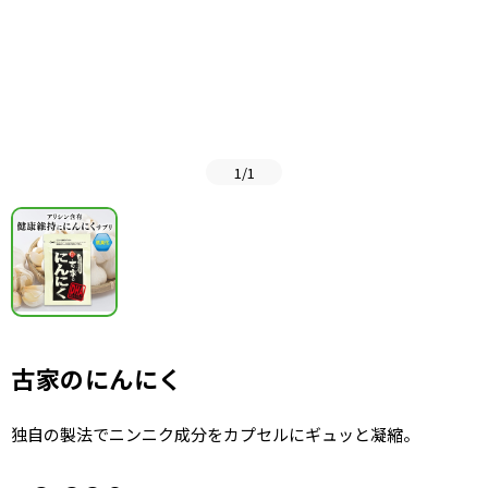
1
/
1
古家のにんにく
独自の製法でニンニク成分をカプセルにギュッと凝縮。