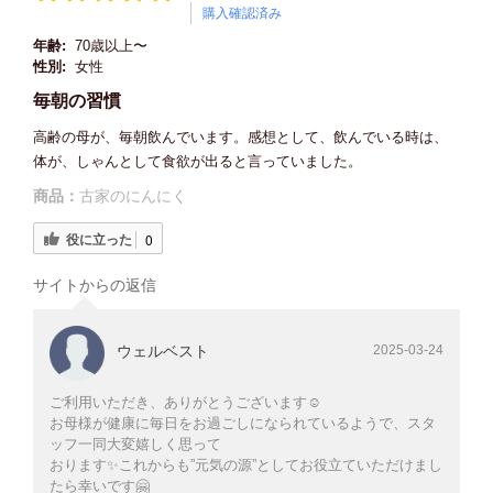
購入確認済み
年齢:
70歳以上〜
性別:
女性
毎朝の習慣
高齢の母が、毎朝飲んでいます。感想として、飲んでいる時は、
体が、しゃんとして食欲が出ると言っていました。
商品：
古家のにんにく
役に立った
0
サイトからの返信
ウェルベスト
2025-03-24
ご利用いただき、ありがとうございます☺️
お母様が健康に毎日をお過ごしになられているようで、スタ
ッフ一同大変嬉しく思って
おります✨これからも”元気の源”としてお役立ていただけまし
たら幸いです🤗