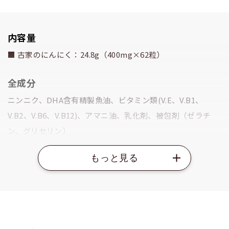
内容量
■ 古家のにんにく：24.8g（400mg×62粒）
全成分
ニンニク、DHA含有精製魚油、ビタミン類(V.E、V.B1、
V.B2、V.B6、V.B12)、アマニ油、乳化剤、被包剤（ゼラチ
ン、グリセリン）
原材料に含まれるアレルギー物質：大豆・ゼラチン
栄養成分表示（2粒あたり）
エネルギー：4.96kcal、タンパク質：0.23ｇ、脂質：0.39
ｇ、糖質：0.14ｇ、食物繊維：0.02ｇ、ナトリウム：
1.4mg、DHA：26.4mg