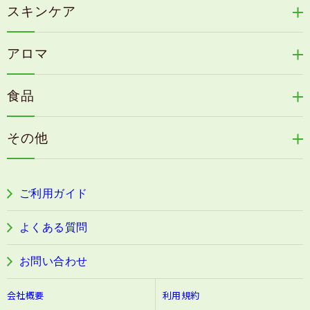
冷感育毛エッセンス
スキンケア
コタラエキス＋
リリィジュミスト
Denovis
天の葉健康緑茶
アロマ
リリィジュサプリ
桜咲耶姫
カイアポシリーズ
アロマ de マスク
毛歓
うる肌箋
食品
速感伝統香醋
アロマ de スリープ
ヘアケアその他
フェミールホワイトNKB
木村式自然栽培米
古家のにんにく
浦上式アロマシリーズ
その他
目の疲労感・首肩に感じる負担緩和サプリ
色彩マスク
すこやか本誌
ぐっすり＆健やかな目覚めサポートタブレット
ご利用ガイド
阿波晩茶
よくある質問
お問い合わせ
会社概要
利用規約