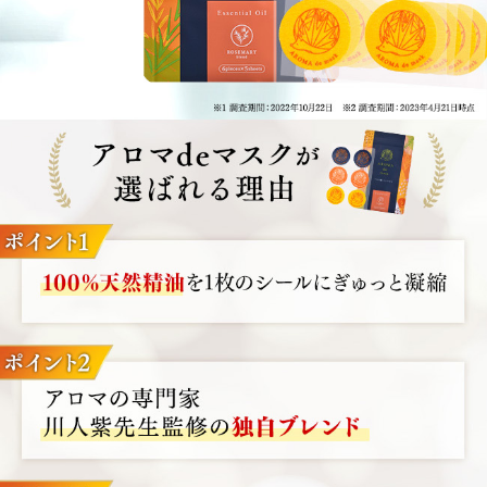
ご相談ください。
ご使用中、何らかの異常を感じた場合はすぐにご使用をお
止めください。なお、異常が残る場合は、本品を持って医師
にご相談ください。
ペットを飼われている場合は、ご使用前に獣医師にご相談
ください。
妊産婦、乳幼児のご使用はおすすめしていません。
アロマオイルの香りがマスクや衣類などに移りますので、
ご承知の上でご使用ください。
保管及び取り扱い上のご注意
高温、直射日光を避け、涼しい場所に保管してください。
火気にご注意ください。
開封後はチャックをしっかりと閉め、1ヵ月を目安に使い
切ってください。