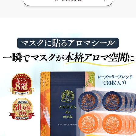
シールをシートからはがし、不織布や布製のマスクの外側
（肌に直接当たらない側）に貼ってご使用ください。 ※ マ
スクの内側（肌に直接あたる側）には貼らないでください。
ご使用の目安
シールは1日1枚を目安にご使用ください。
使用上の注意
マスクの内側(肌に直接あたる側)に貼らないでください。
肌に直接貼らないでください。※ 誤って肌についてしまった
場合は、すぐに石鹸等で洗い流してください。
口に入れないでください。誤って口に入れた場合は、すぐ
に吐き出し、口内を大量の水ですすいでください。
医師の指導や治療を受けている場合は、ご使用前に医師に