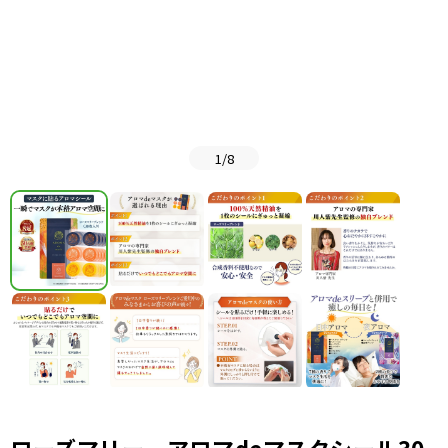
1
/
8