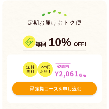
定期お届けおトク便
10%
毎回
OFF!
定期価格
送料
229円
¥2,061
無料
お得！
税込
定期コースを申し込む