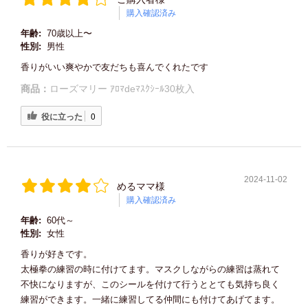
購入確認済み
年齢:
70歳以上〜
性別:
男性
香りがいい爽やかで友だちも喜んでくれたです
商品：
ローズマリー ｱﾛﾏdeﾏｽｸｼｰﾙ30枚入
役に立った
0
2024-11-02
めるママ様
購入確認済み
年齢:
60代～
性別:
女性
香りが好きです。
太極拳の練習の時に付けてます。マスクしながらの練習は蒸れて
不快になりますが、このシールを付けて行うととても気持ち良く
練習ができます。一緒に練習してる仲間にも付けてあげてます。