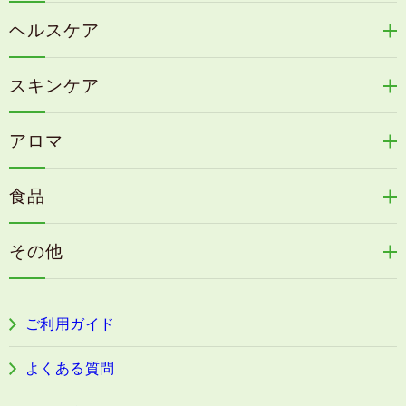
リリィジュRICHシリーズ
ヘルスケア
リリィジュKUROシリーズ
新谷酵素シリーズ
冷感育毛エッセンス
スキンケア
コタラエキス＋
リリィジュミスト
Denovis
天の葉健康緑茶
アロマ
リリィジュサプリ
桜咲耶姫
カイアポシリーズ
アロマ de マスク
毛歓
うる肌箋
食品
速感伝統香醋
アロマ de スリープ
ヘアケアその他
フェミールホワイトNKB
木村式自然栽培米
古家のにんにく
浦上式アロマシリーズ
その他
目の疲労感・首肩に感じる負担緩和サプリ
色彩マスク
すこやか本誌
ぐっすり＆健やかな目覚めサポートタブレット
ご利用ガイド
阿波晩茶
よくある質問