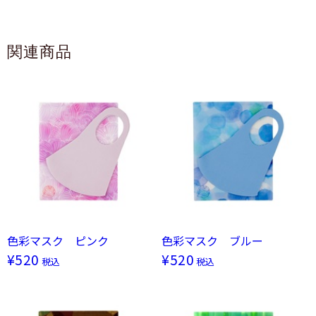
使用中、擦れが気になる場合はマスクと顔の間に不織布、
ガーゼ等を挟んで使用してください。
関連商品
皮膚に異常がある場合や、異常が現れた場合は直ちに使用
を中止してください。
マスクのにおいが気になったり、息苦しさを感じた場合は
使用を中止してください。
本製品着用時に生じたウイルス疾患、事故等の責任は負い
かねます。
乳幼児の手の届かない場所に保管してください。
高温多湿な場所、直射日光のあたる場所での保管は避けて
ください。
色彩マスク ピンク
色彩マスク ブルー
素材の性質上、変色することがありますが品質には問題あ
¥520
¥520
税込
税込
りません。
メガネが曇ることがありますので、運転の際などは十分ご
注意ください。