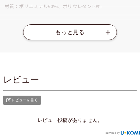
材質：ポリエステル90％、ポリウレタン10％
ご使用方法
(1) マスクのとがった方を上にして広げます。
(2) 耳ヒモをひっぱり、耳にかけます。
(3) 鼻と顎の位置に合わせて隙間ができないように調節しま
す。
レビュー
使用上の注意
本製品は肌に触れた瞬間冷たく感じる素材を使用していま
すが、感じ方には個人差があります。
レビューを書く
乳児や呼吸器に異常がある方、自らの意思により本品を着
脱することができない方には使用しないでください。
レビュー投稿がありません。
本品は有害な粉塵やガス等が発生する場所でのご使用はで
きません。