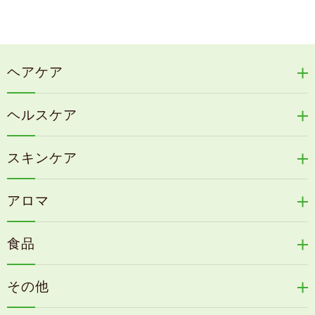
ヘアケア
リリィジュRICHシリーズ
ヘルスケア
リリィジュKUROシリーズ
新谷酵素シリーズ
冷感育毛エッセンス
スキンケア
コタラエキス＋
リリィジュミスト
Denovis
天の葉健康緑茶
アロマ
リリィジュサプリ
桜咲耶姫
カイアポシリーズ
アロマ de マスク
毛歓
うる肌箋
食品
速感伝統香醋
アロマ de スリープ
ヘアケアその他
フェミールホワイトNKB
木村式自然栽培米
古家のにんにく
浦上式アロマシリーズ
その他
目の疲労感・首肩に感じる負担緩和サプリ
色彩マスク