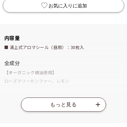
お気に入りに追加
内容量
■ 浦上式アロマシール（昼用）：30枚入
全成分
【オーガニック精油使用】
ローズマリーカンファー、レモン
ご使用方法
1日1枚を目安にシールをシートからはがし、上着の胸元や襟
の裏などに貼ってご使用ください。 ※アロマオイルの香りが
衣類などに移りますので、ご承知の上でご使用ください。