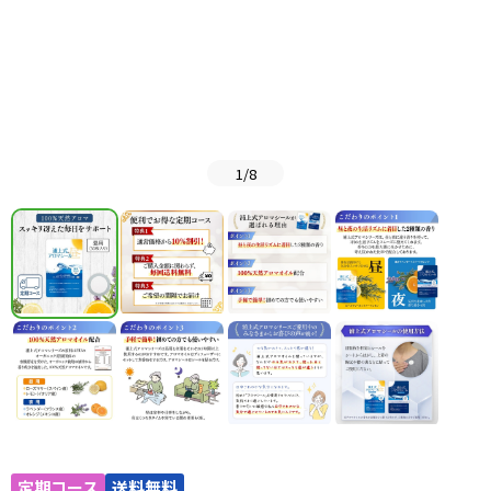
1
/
8