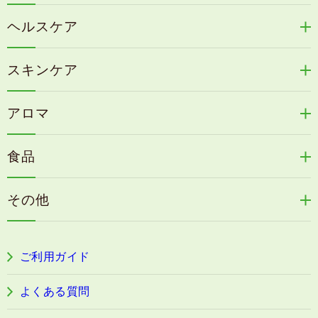
リリィジュRICHシリーズ
ヘルスケア
リリィジュKUROシリーズ
新谷酵素シリーズ
冷感育毛エッセンス
スキンケア
コタラエキス＋
リリィジュミスト
Denovis
天の葉健康緑茶
アロマ
リリィジュサプリ
桜咲耶姫
カイアポシリーズ
アロマ de マスク
毛歓
うる肌箋
食品
速感伝統香醋
アロマ de スリープ
ヘアケアその他
フェミールホワイトNKB
木村式自然栽培米
古家のにんにく
浦上式アロマシリーズ
その他
目の疲労感・首肩に感じる負担緩和サプリ
色彩マスク
すこやか本誌
ぐっすり＆健やかな目覚めサポートタブレット
ご利用ガイド
阿波晩茶
よくある質問