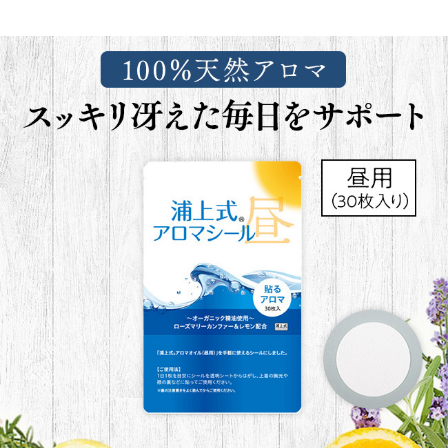
使用の目安
1日1枚
使用上の注意
医師の指導、治療を受けている場合は、ご使用前に医師に
ご相談ください。
ご使用中、何らかの異常を感じた場合はすぐにご使用をお
止めください。なお異常が残る場合は、本品を持って医師に
ご相談ください。
ペットを飼われている場合は、ご使用前に獣医師にご相談
ください。
アロマシールご使用時、アロマオイルの香りが衣類などに
移りますので、ご承知の上でご使用ください。