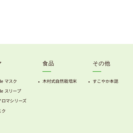
マ
食品
その他
de マスク
木村式自然栽培米
すこやか本誌
de スリープ
アロマシリーズ
スク