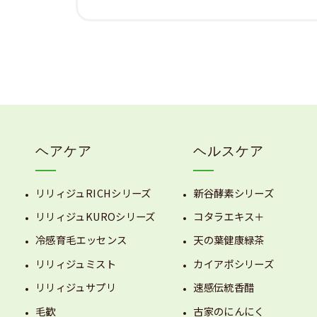
ヘアケア
ヘルスケア
リリィジュRICHシリーズ
新谷酵素シリーズ
リリィジュKUROシリーズ
コタラエキス＋
冷感育毛エッセンス
天の葉健康緑茶
リリィジュミスト
カイアポシリーズ
リリィジュサプリ
速感伝統香醋
毛歓
古家のにんにく