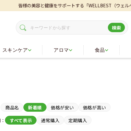
皆様の美容と健康をサポートする「WELLBEST（ウェルベス
検索
スキンケア
アロマ
食品
：
商品名
新着順
価格が安い
価格が高い
期：
すべて表示
通常購入
定期購入