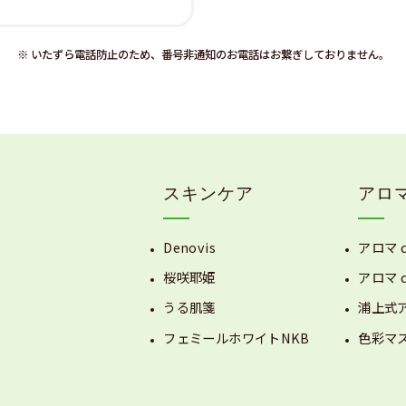
※ いたずら電話防止のため、番号非通知のお電話はお繋ぎしておりません。
スキンケア
アロ
Denovis
アロマ 
桜咲耶姫
アロマ 
うる肌箋
浦上式
フェミールホワイトNKB
色彩マ