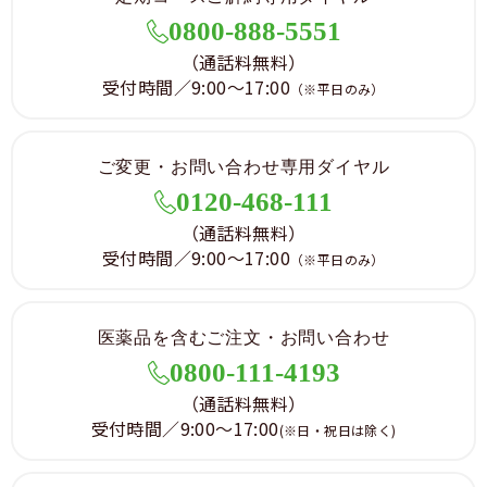
生した場合は、当該当事者双方で解決するものとし、
0800-888-5551
当社は一切責任を負わないものとします。
（通話料無料）
4.取引について
受付時間／9:00～17:00
（※平日のみ）
会員が以下の項目のいずれかに該当する場合、取引を
制限させていただく場合がございます。
1）料金等の支払債務の履行遅延、または不履行があ
ご変更・お問い合わせ専用ダイヤル
った場合
0120-468-111
2）代金引換またはクレジットカードによるお支払い
への変更をお願いした際に、ご了承をいただけない場
（通話料無料）
合
受付時間／9:00～17:00
（※平日のみ）
3）18歳未満の方が、保護者の同意を得ないまま注文
された場合
4）日本国外にお住まい、または法人の場合
医薬品を含むご注文・お問い合わせ
5）その他、ウェルベストが会員として不適当と判断
0800-111-4193
した場合
（通話料無料）
5.免責事項
受付時間／9:00～17:00
(※日・祝日は除く)
本サイトに掲載されている情報、または本サイトを利
用することで発生したトラブルや損失、損害に対し