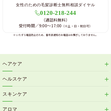
て、当社は一切責任を負いません。全てのサービスの
女性のための毛髪診断士無料相談ダイヤル
料金・内容は、予告なく変更されることがございま
す。また、予告なしに本サイトに掲載した情報を変
0120-218-244
更、あるいは本サイトの運営を中断または中止させて
（通話料無料）
いただくことがありますので、あらかじめご了承くだ
受付時間／9:00～17:00
（※土・日・祝日可）
さい。尚、当社は理由の如何に関わらず、情報の変更
および本サイトの運営の中断または中止によって生じ
※ いたずら電話防止のため、番号非通知のお電話はお繋ぎしておりません。
るいかなる損害についても責任を負うものではござい
ません。
セキュリティーについて
サイトでは、お客様のプライバシーを保護するため
ヘアケア
に、TLSと呼ばれる暗号通信を採用しています。この
暗号技術を用いて、お客様の「お名前」「ご住所」な
リリィジュRICHシリーズ
どの情報や、クレジットカード番号などを暗号化して
ヘルスケア
通信しております。住所などを入力する画面におい
リリィジュKUROシリーズ
て、ブラウザの下の方に鍵の印がついていることをご
新谷酵素シリーズ
冷感育毛エッセンス
確認ください。これが暗号化通信モードに入っている
スキンケア
コタラエキス＋
ということを意味しております。
リリィジュミスト
Denovis
※ お勤め先からのご利用の場合、プロキシサーバー
天の葉健康緑茶
アロマ
と呼ばれるセキュリティ装置がTLSに対応しておら