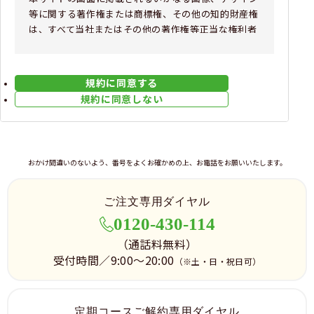
等に関する著作権または商標権、その他の知的財産権
は、すべて当社またはその他の著作権等正当な権利者
に帰属するものであり、無断使用・複製することを禁
止します。
規約に同意する
2.IDおよびパスワードの管理
規約に同意しない
ご利用者は、ご自身が設定した ID およびパスワード
の使用、管理について一切の責任を負うものとしま
す。これらの漏洩により発生したいかなる損害に対し
ても、当社は一切の責任を負いません。ご自身のID・
おかけ間違いのないよう、番号をよくお確かめの上、お電話をお願いいたします。
パスワードが第三者に漏洩した時、またはその恐れが
ある時は、直ぐに当社にご連絡ください。
ご注文専用ダイヤル
3.お支払いについて
0120-430-114
本サービスでの支払い金額、および手段につきまして
（通話料無料）
は、各商品のお申し込みフォーム、及びご注文ガイド
受付時間／9:00～20:00
に準ずるものとします。ご利用者がクレジットカード
（※土・日・祝日可）
でお支払いする場合は、ご利用者がカード会社との間
の別途契約条件に従うものとします。尚、ご利用者と
当該クレジットカード会社などの間で何等か紛争が発
定期コースご解約専用ダイヤル