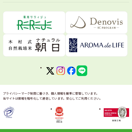
ターサービス、DM等の送付、新商品やサービスに関
する情報のお知らせのため
●当社が適正と定めた企業のカタログやDM、試供品
などの送付のため
●マーケティングおよび販売促進、商品企画を目的と
する、個人を識別できない状態での統計データ作成の
ため
●お客様からのお問合せに対する回答等の対応のため
※ なお当社は、コールセンターでのお客様からのお
電話による通話の内容を、録音させていただく場合が
あります。
通話録音は社内の電話応対の品質向上、およびお問合
せ内容の正確な把握のため、ご利用させていただきま
す
●当社が他の事業者から委託された業務の実施にあた
プライバシーマーク制度に基づき、個人情報を厳重に管理しています。
当サイトは情報を暗号化して通信しています。安心してご利用ください。
って取り扱うこととなる個人情報は、その委託された
業務の実施に必要となる範囲内で利用します
●Google等の第三者配信事業者により、ハッシュ化
した氏名・住所・メールアドレス・電話番号のデータ
を、ユーザーの興味・関心等に合わせた広告の配信や