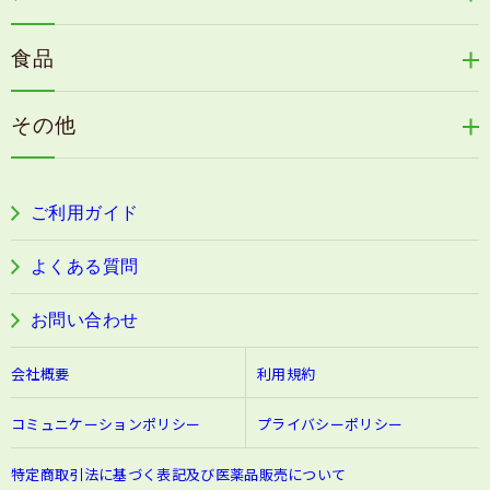
リリィジュサプリ
桜咲耶姫
ず、TLS通信が行えないことがございます。この場合
カイアポシリーズ
アロマ de マスク
毛歓
はシステム管理者にご相談ください。TLS通信が必要
うる肌箋
食品
とするTCP/IPポート番号を利用できるように設定しな
速感伝統香醋
アロマ de スリープ
ヘアケアその他
おすことにより、ご利用頂けるようになります。TLS
フェミールホワイトNKB
木村式自然栽培米
古家のにんにく
が対応できない場合、お買い物ができませんのであら
浦上式アロマシリーズ
その他
かじめご了承ください。
目の疲労感・首肩に感じる負担緩和サプリ
色彩マスク
※ 暗号化プロトコル(TLS)につきましては、ブラウザ
すこやか本誌
のバージョンにより、対応していない場合がございま
ぐっすり＆健やかな目覚めサポートタブレット
す。ご了承ください。
ご利用ガイド
阿波晩茶
個人情報の取り扱いについて
よくある質問
富士産業株式会社（以下、当社とする）は、当社の個
人情報保護方針に基づき、以下のように個人情報をお
お問い合わせ
取扱いさせていただきます。
会社概要
利用規約
1.個人情報の収集内容と利用目的について
当社は、次の目的の為にお客様のお名前、ご住所、電
コミュニケーションポリシー
プライバシーポリシー
話番号、メールアドレス、お支払い方法に応じてクレ
ジット番号などを伺います。
特定商取引法に基づく表記及び医薬品販売について
●お申し込みいただいた商品のお届け、関連するアフ