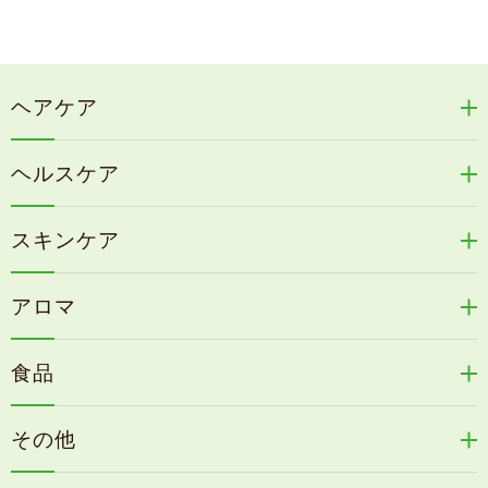
ヘアケア
リリィジュRICHシリーズ
ヘルスケア
リリィジュKUROシリーズ
新谷酵素シリーズ
冷感育毛エッセンス
スキンケア
コタラエキス＋
リリィジュミスト
Denovis
天の葉健康緑茶
アロマ
リリィジュサプリ
桜咲耶姫
カイアポシリーズ
アロマ de マスク
毛歓
うる肌箋
食品
速感伝統香醋
アロマ de スリープ
ヘアケアその他
フェミールホワイトNKB
木村式自然栽培米
古家のにんにく
浦上式アロマシリーズ
その他
目の疲労感・首肩に感じる負担緩和サプリ
色彩マスク
すこやか本誌