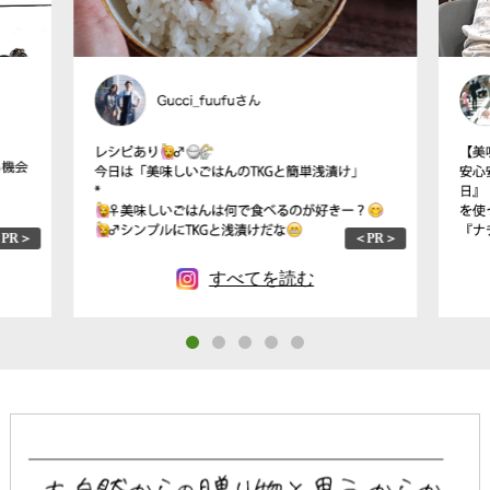
PR＞
＜PR＞
すべてを読む